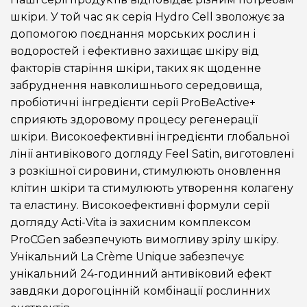
шкіри. У той час як серія Hydro Cell зволожує за
допомогою поєднання морських рослин і
водоростей і ефективно захищає шкіру від
факторів старіння шкіри, таких як щоденне
забруднення навколишнього середовища,
пробіотичні інгредієнти серії ProBeActive+
сприяють здоровому процесу регенерації
шкіри. Високоефективні інгредієнти глобальної
лінії антивікового догляду Feel Satin, виготовлені
з розкішної сировини, стимулюють оновлення
клітин шкіри та стимулюють утворення колагену
та еластину. Високоефективні формули серії
догляду Acti-Vita із захисним комплексом
ProCGen забезпечують вимогливу зрілу шкіру.
Унікальний La Crème Unique забезпечує
унікальний 24-годинний антивіковий ефект
завдяки дорогоцінній комбінації рослинних