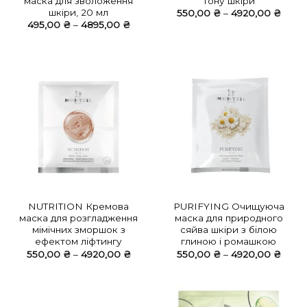
маска для зволоження
тону шкіри
шкіри, 20 мл
Діапа
550,00
₴
–
4920,00
₴
цін:
Діапазон
495,00
₴
–
4895,00
₴
від
цін:
550,
від
до
495,00 ₴
4920
до
4895,00 ₴
NUTRITION Кремова
PURIFYING Очищуюча
маска для розгладження
маска для природного
мімічних зморшок з
сяйва шкіри з білою
ефектом ліфтингу
глиною і ромашкою
Діапазон
Діапа
550,00
₴
–
4920,00
₴
550,00
₴
–
4920,00
₴
цін:
цін:
від
від
550,00 ₴
550,
до
до
4920,00 ₴
4920