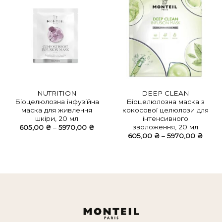
NUTRITION
DEEP CLEAN
Біоцелюлозна інфузійна
Біоцелюлозна маска з
маска для живлення
кокосової целюлози для
шкіри, 20 мл
інтенсивного
зволоження, 20 мл
Діапазон
605,00
₴
–
5970,00
₴
цін:
Діапа
605,00
₴
–
5970,00
₴
від
цін:
605,00 ₴
від
до
605,0
5970,00 ₴
до
5970,