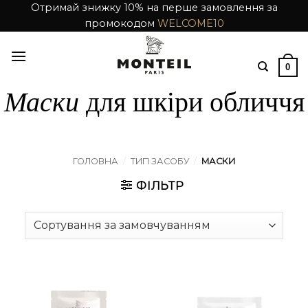
Skip
Отримай знижку 10% на перше замовлення за
промокодом
WELCOME10
to
content
0
Маски
для шкіри обличчя
ГОЛОВНА
/
ТИП ЗАСОБУ
/
МАСКИ
ФІЛЬТР