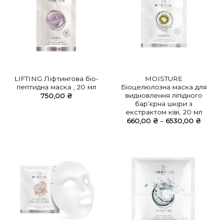
LIFTING Ліфтингова біо-
MOISTURE
пептидна маска , 20 мл
Біоцелюлозна маска для
видновлення ліпідного
750,00
₴
бар’єрна шкіри з
екстрактом ківі, 20 мл
Діапа
660,00
₴
–
6530,00
₴
цін:
від
660,0
до
6530,