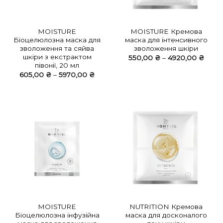
MOISTURE
MOISTURE Кремова
Біоцелюлозна маска для
маска для інтенсивного
зволоження та сяйва
зволоження шкіри
шкіри з екстрактом
Діапа
550,00
₴
–
4920,00
₴
цін:
півонії, 20 мл
від
Діапазон
605,00
₴
–
5970,00
₴
550,
цін:
до
від
4920
605,00 ₴
до
5970,00 ₴
MOISTURE
NUTRITION Кремова
Біоцелюлозна інфузійна
маска для досконалого