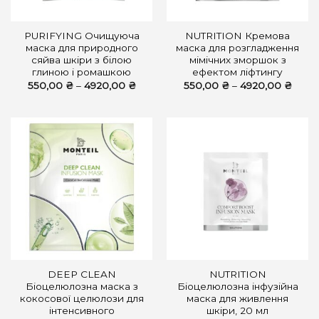
PURIFYING Очищуюча
NUTRITION Кремова
маска для природного
маска для розгладження
сяйва шкіри з білою
мімічних зморшок з
глиною і ромашкою
ефектом ліфтингу
Діапазон
Діапа
550,00
₴
–
4920,00
₴
550,00
₴
–
4920,00
₴
цін:
цін:
від
від
550,00 ₴
550,
до
до
4920,00 ₴
4920
DEEP CLEAN
NUTRITION
Біоцелюлозна маска з
Біоцелюлозна інфузійна
кокосової целюлози для
маска для живлення
інтенсивного
шкіри, 20 мл