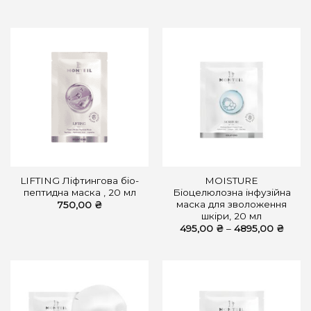
LIFTING Ліфтингова біо-
MOISTURE
пептидна маска , 20 мл
Біоцелюлозна інфузійна
маска для зволоження
750,00
₴
шкіри, 20 мл
Діапа
495,00
₴
–
4895,00
₴
цін:
від
495,0
до
4895,