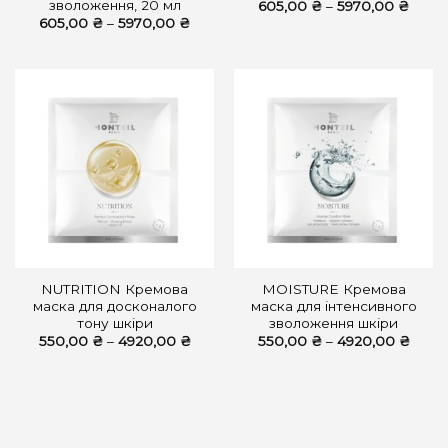
зволоження, 20 мл
Діапа
605,00
₴
–
5970,00
₴
цін:
Діапазон
605,00
₴
–
5970,00
₴
від
цін:
605,0
від
до
605,00 ₴
5970,
до
5970,00 ₴
NUTRITION Кремова
MOISTURE Кремова
маска для досконалого
маска для інтенсивного
тону шкіри
зволоження шкіри
Діапазон
Діапа
550,00
₴
–
4920,00
₴
550,00
₴
–
4920,00
₴
цін:
цін:
від
від
550,00 ₴
550,
до
до
4920,00 ₴
4920