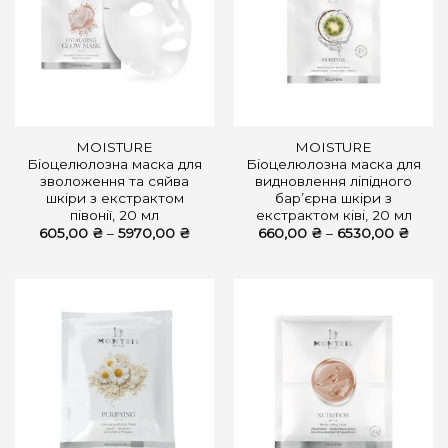
MOISTURE
MOISTURE
Біоцелюлозна маска для
Біоцелюлозна маска для
зволоження та сяйва
видновлення ліпідного
шкіри з екстрактом
бар’єрна шкіри з
півонії, 20 мл
екстрактом ківі, 20 мл
Діапазон
Діапа
605,00
₴
–
5970,00
₴
660,00
₴
–
6530,00
₴
цін:
цін:
від
від
605,00 ₴
660,0
до
до
5970,00 ₴
6530,