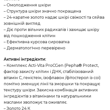
– Омолодження шкіри
– Структура шкіри значно покращена
– 24-каратне золото надає шкірі свіжості та сяйва
зовнішній вигляд
– Діє проти вільних радикалів і захищає шкіру
від пошкодження клітин
– Ефективна курсова сироватка
– Дерматологічно перевірено
Активні інгредієнти:
– Комплекс Acti-Vita ProCGen (Pepha® Protect,
фактор захисту клітин і ДНК, стабілізований
вітамін С, геністеїн, ізофлавон /фітостерол із сої)
помітно зменшує лінії та зморшки та покращує
текстуру шкіри. Захисна комбінація активних
інгредієнтів з вітамінами та натуральними
маслами зволожує та оживляє.
– Золото 24 К