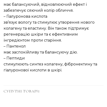
має балансуючий, відновлюючий ефект і
забезпечує сяючий колір обличчя.
– Гіалуронова кислота
зв’язує вологу та стимулює утворення нового
колагену та еластину. Він також підтримує
регенерацію шкіри та є ефективним
інгредієнтом проти старіння.
– Пантенол
має заспокійливу та балансуючу дію.
– Пептиди
стимулюють синтез колагену, фібронектину та
гіалуронової кислоти в шкірі.
СУПУТНІ ТОВАРИ