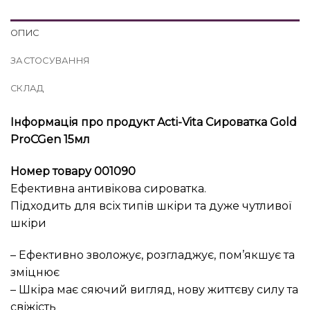
ОПИС
ЗАСТОСУВАННЯ
СКЛАД
Інформація про продукт Acti-Vita Сироватка Gold
ProCGen 15мл
Номер товару 001090
Ефективна антивікова сироватка.
Підходить для всіх типів шкіри та дуже чутливої ​​
шкіри
– Ефективно зволожує, розгладжує, пом’якшує та
зміцнює
– Шкіра має сяючий вигляд, нову життєву силу та
свіжість