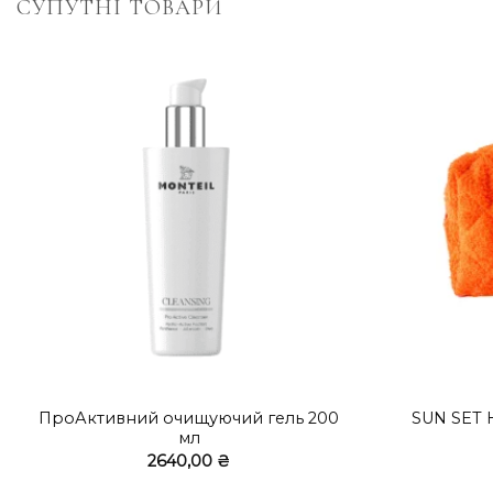
СУПУТНІ ТОВАРИ
+
+
ПроАктивний очищуючий гель 200
SUN SET Н
мл
2640,00
₴