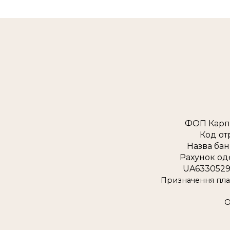
ФОП Карп
Код от
Назва бан
Рахунок од
UA6330529
Призначення плат
О