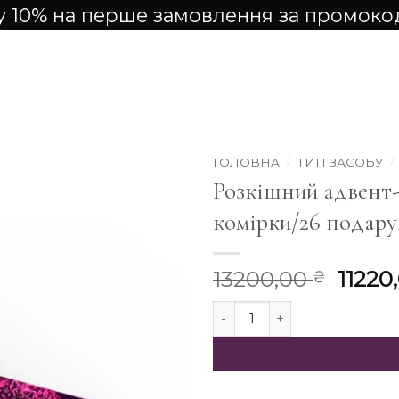
 10% на перше замовлення за промок
ГОЛОВНА
/
ТИП ЗАСОБУ
/
Розкішний адвен
комірки/26 подарун
Ориг
13200,00
11220
₴
ціна:
Розкішний адвент-календар
13200