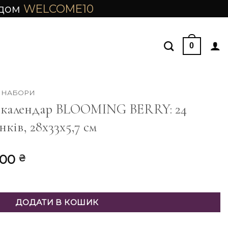
одом
WELCOME10
0
НАБОРИ
т-календар BLOOMING BERRY: 24
ків, 28х33х5,7 см
інальна
Поточна
,00
₴
ціна:
 BLOOMING BERRY: 24 комірки/26 подарунків, 28х33х5,7 с
,00 ₴.
11220,00 ₴.
ДОДАТИ В КОШИК