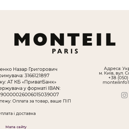
Адреса: Укр
енко Назар Григорович
м. Київ, вул. 
римувача: 3166121897
+38 (050)
ку: АТ КБ «ПриватБанк»
monteilinfo
ержувача у форматі IBAN:
90000026006015039007
ежу: Оплата за товар, ваше ПІП
плата і доставка
Мапа сайту