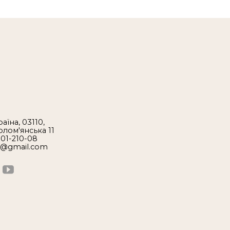
аїна, 03110,
Солом'янська 11
 01-210-08
1@gmail.com