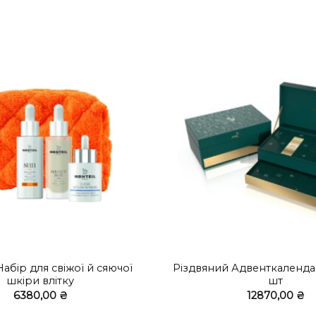
+
абір для свіжої й сяючої
Різдвяний Адвенткалендар
шкіри влітку
шт
6380,00
₴
12870,00
₴