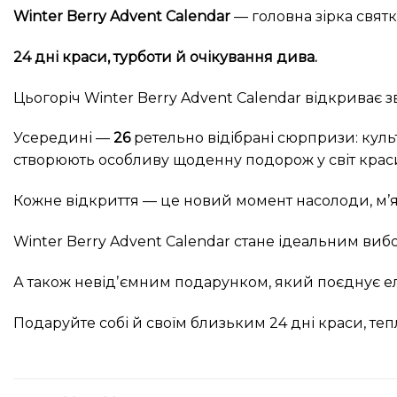
Winter Berry Advent Calendar
— головна зірка святк
24
дні краси, турботи й очікування дива.
Цьогоріч Winter Berry Advent Calendar відкриває з
Усередині —
26
ретельно відібрані сюрпризи: культ
створюють особливу щоденну подорож у світ крас
Кожне відкриття — це новий момент насолоди, м’
Winter Berry Advent Calendar стане ідеальним виб
А також невідʼємним подарунком, який поєднує еле
Подаруйте собі й своїм близьким 24 дні краси, теп