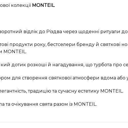
ової колекції
MONTEIL
.
воротний відлік до Різдва через щоденні ритуали дог
ові продукти року, бестселери бренду й святкові но
и MONTEIL.
який дотик розкоші й нагадування, що турбота про 
ором для створення святкової атмосфери вдома або 
гантність, традицію та сучасну естетику MONTEIL.
ла та очікування свята разом із MONTEIL.