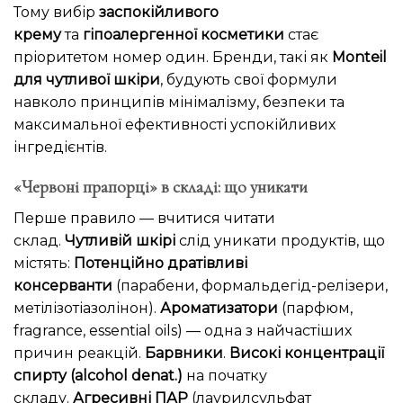
Тому вибір
заспокійливого
крему
та
гіпоалергенної косметики
стає
пріоритетом номер один. Бренди, такі як
Monteil
для чутливої шкіри
, будують свої формули
навколо принципів мінімалізму, безпеки та
максимальної ефективності успокійливих
інгредієнтів.
«Червоні прапорці» в складі: що уникати
Перше правило — вчитися читати
склад.
Чутливій шкірі
слід уникати продуктів, що
містять:
Потенційно дратівливі
консерванти
(парабени, формальдегід-релізери,
метілізотіазолінон).
Ароматизатори
(парфюм,
fragrance, essential oils) — одна з найчастіших
причин реакцій.
Барвники
.
Високі концентрації
спирту (alcohol denat.)
на початку
складу.
Агресивні ПАР
(лаурилсульфат