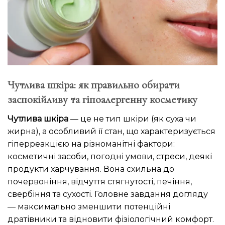
Чутлива шкіра: як правильно обирати
заспокійливу та гіпоалергенну косметику
Чутлива шкіра
— це не тип шкіри (як суха чи
жирна), а особливий її стан, що характеризується
гіперреакцією на різноманітні фактори:
косметичні засоби, погодні умови, стреси, деякі
продукти харчування. Вона схильна до
почервоніння, відчуття стягнутості, печіння,
свербіння та сухості. Головне завдання догляду
— максимально зменшити потенційні
дратівники та відновити фізіологічний комфорт.