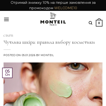
Skip
Отримай знижку 10% на перше замовлення за
промокодом
WELCOME10
to
content
0
СТАТТІ
Чутлива шкіра: правила вибору косметики
POSTED ON
05.01.2026
BY
MONTEIL
05
Січ