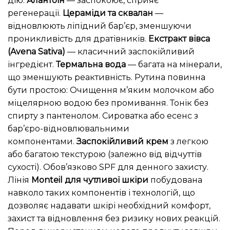
дію.
Алантоїн
— заспокоює, сприяє
регенерації.
Цераміди та сквалан
—
відновлюють ліпідний бар’єр, зменшуючи
проникливість для дратівників.
Екстракт вівса
(Avena Sativa)
— класичний заспокійливий
інгредієнт.
Термальна вода
— багата на мінерали,
що зменшують реактивність. Рутина повинна
бути простою: Очищення м’яким молочком або
міцелярною водою без промивання. Тонік без
спирту з пантенолом. Сироватка або есенс з
бар’єро-відновлювальними
компонентами.
Заспокійливий крем
з легкою
або багатою текстурою (залежно від відчуттів
сухості). Обов’язково SPF для денного захисту.
Лінія
Monteil для чутливої шкіри
побудована
навколо таких компонентів і технологій, що
дозволяє надавати шкірі необхідний комфорт,
захист та відновлення без ризику нових реакцій.