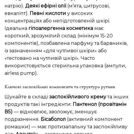
натрію).
Деякі ефірні олії
(м’ята, цитрусові,
евкаліпт).
Певні кислоти
у високих
концентраціях або непідготовленій шкірі.
Ідеальна
гіпоалергенна косметика
має
короткий, зрозумілий склад (мінімум 15-20
компонентів), позбавлена парфуму та барвників,
із зазначенням «для чутливої шкіри» або
«тестовано на чутливій шкірі». Часто
використовується стерильна упаковка (ампули,
airless pump).
Ключові заспокійливі компоненти та структура рутини
Шукайте в складі
заспокійливого крему
та інших
продуктів такі інгредієнти:
Пантенол (провітамін
В5)
— відновлює, зволожує, зменшує
подразнення.
Бісаболол
(активний компонент
ромашки) — має протизапальну та заспокійливу