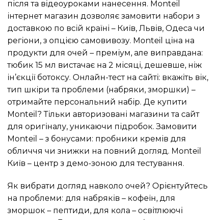
після та відеоуроками нанесення. Monteil
інтернет магазин дозволяє замовити набори з
доставкою по всій країні – Київ, Львів, Одеса чи
регіони, з опцією самовивозу. Monteil ціна на
продукти для очей – преміум, але виправдана:
тюбик 15 мл вистачає на 2 місяці, дешевше, ніж
ін’єкції ботоксу. Онлайн-тест на сайті: вкажіть вік,
тип шкіри та проблеми (набряки, зморшки) –
отримайте персональний набір. Де купити
Monteil? Тільки авторизовані магазини та сайт
для оригіналу, уникаючи підробок. Замовити
Monteil – з бонусами: пробники кремів для
обличчя чи знижки на повний догляд. Monteil
Київ – центр з демо-зоною для тестування.
Як вибрати догляд навколо очей? Орієнтуйтесь
на проблеми: для набряків – кофеїн, для
зморшок – пептиди, для кола – освітлюючі