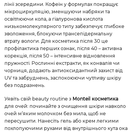
лінії зсередини. Кофеїн у формулах покращує
мікроциркуляцію, зменшуючи набряки та
освітлюючи кола, а гіалуронова кислота
низькомолекулярного типу забезпечує глибоке
зволоження, блокуючи трансепідермальну
втрату вологи. Для косметика після 30 це
профілактика перших ознак, після 40 – активна
корекція, після 50 – інтенсивне відновлення
пружності. Рослинні екстракти, як конвалія чи
чорниця, додають антиоксидантний захист від
UV та забруднень, заспокоюючи чутливу шкіру
без подразнень.
Уявіть свій beauty routine з
Monteil косметика
для очей: починайте з очищення шкіри навколо
очей м’яким молочком без мила, щоб не
пересушити. Нанесіть гель або крем легкими
похлопуючими рухами від внутрішнього кута ока