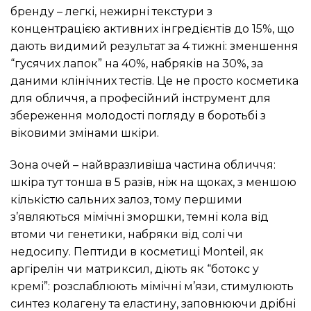
бренду – легкі, нежирні текстури з
концентрацією активних інгредієнтів до 15%, що
дають видимий результат за 4 тижні: зменшення
“гусячих лапок” на 40%, набряків на 30%, за
даними клінічних тестів. Це не просто косметика
для обличчя, а професійний інструмент для
збереження молодості погляду в боротьбі з
віковими змінами шкіри.
Зона очей – найвразливіша частина обличчя:
шкіра тут тонша в 5 разів, ніж на щоках, з меншою
кількістю сальних залоз, тому першими
з’являються мімічні зморшки, темні кола від
втоми чи генетики, набряки від солі чи
недосипу. Пептиди в косметиці Monteil, як
аргірелін чи матриксил, діють як “ботокс у
кремі”: розслаблюють мімічні м’язи, стимулюють
синтез колагену та еластину, заповнюючи дрібні