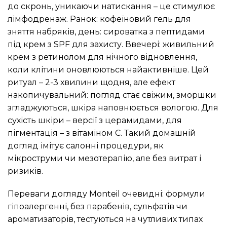
до скронь, уникаючи натискання – це стимулює
лімфодренаж. Ранок: кофеїновий гель для
зняття набряків, день: сироватка з пептидами
під крем з SPF для захисту. Ввечері: живильний
крем з ретинолом для нічного відновлення,
коли клітини оновлюються найактивніше. Цей
ритуал – 2-3 хвилини щодня, але ефект
накопичувальний: погляд стає свіжим, зморшки
згладжуються, шкіра наповнюється вологою. Для
сухість шкіри – версії з церамидами, для
пігментація – з вітаміном С. Такий домашній
догляд імітує салонні процедури, як
мікроструми чи мезотерапію, але без витрат і
ризиків.
Переваги догляду Monteil очевидні: формули
гіпоалергенні, без парабенів, сульфатів чи
ароматизаторів, тестуються на чутливих типах