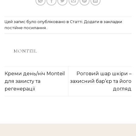
Цей запис було опубліковано в
Статті
. Додати в закладки
постійне посилання.
.
MONTEIL
Креми день/ніч Monteil
Роговий шар шкіри –
для захисту та
захисний бар’єр та його
регенерації
догляд