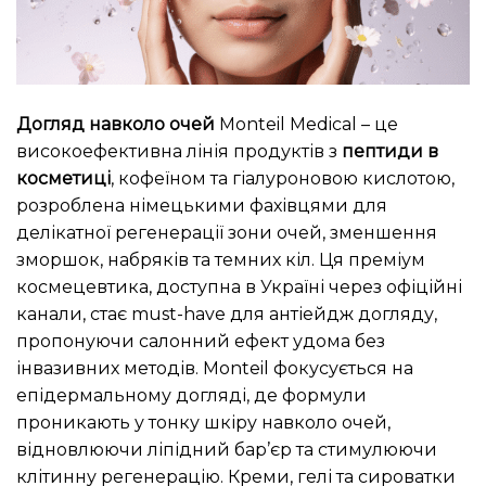
Догляд навколо очей
Monteil Medical – це
високоефективна лінія продуктів з
пептиди в
косметиці
, кофеїном та гіалуроновою кислотою,
розроблена німецькими фахівцями для
делікатної регенерації зони очей, зменшення
зморшок, набряків та темних кіл. Ця преміум
космецевтика, доступна в Україні через офіційні
канали, стає must-have для антіейдж догляду,
пропонуючи салонний ефект удома без
інвазивних методів. Monteil фокусується на
епідермальному догляді, де формули
проникають у тонку шкіру навколо очей,
відновлюючи ліпідний бар’єр та стимулюючи
клітинну регенерацію. Креми, гелі та сироватки