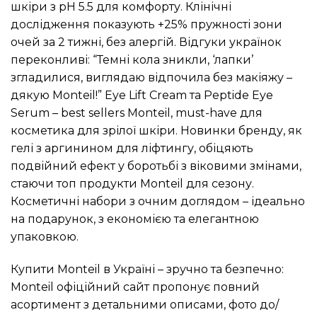
шкіри з pH 5.5 для комфорту. Клінічні
дослідження показують +25% пружності зони
очей за 2 тижні, без алергій. Відгуки українок
переконливі: “Темні кола зникли, ‘лапки’
згладилися, виглядаю відпочила без макіяжу –
дякую Monteil!” Eye Lift Cream та Peptide Eye
Serum – best sellers Monteil, must-have для
косметика для зрілої шкіри. Новинки бренду, як
гелі з аргинином для ліфтингу, обіцяють
подвійний ефект у боротьбі з віковими змінами,
стаючи топ продукти Monteil для сезону.
Косметичні набори з очним доглядом – ідеально
на подарунок, з економією та елегантною
упаковкою.
Купити Monteil в Україні – зручно та безпечно:
Monteil офіційний сайт пропонує повний
асортимент з детальними описами, фото до/