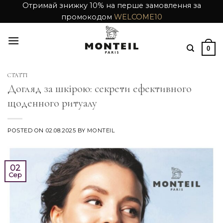
Skip
Отримай знижку 10% на перше замовлення за
промокодом
WELCOME10
to
content
0
СТАТТІ
Догляд за шкірою: секрети ефективного
щоденного ритуалу
POSTED ON
02.08.2025
BY
MONTEIL
02
Сер