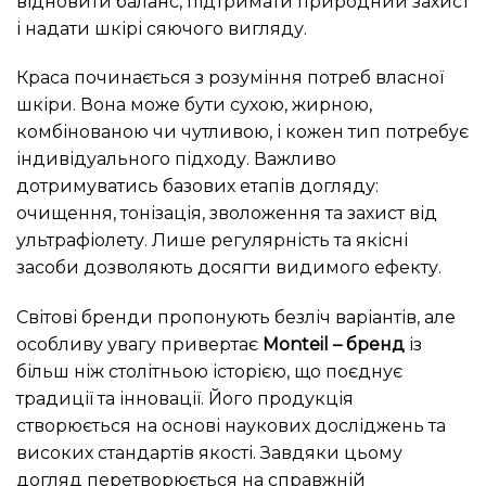
відновити баланс, підтримати природний захист
і надати шкірі сяючого вигляду.
Краса починається з розуміння потреб власної
шкіри. Вона може бути сухою, жирною,
комбінованою чи чутливою, і кожен тип потребує
індивідуального підходу. Важливо
дотримуватись базових етапів догляду:
очищення, тонізація, зволоження та захист від
ультрафіолету. Лише регулярність та якісні
засоби дозволяють досягти видимого ефекту.
Світові бренди пропонують безліч варіантів, але
особливу увагу привертає
Monteil – бренд
із
більш ніж столітньою історією, що поєднує
традиції та інновації. Його продукція
створюється на основі наукових досліджень та
високих стандартів якості. Завдяки цьому
догляд перетворюється на справжній