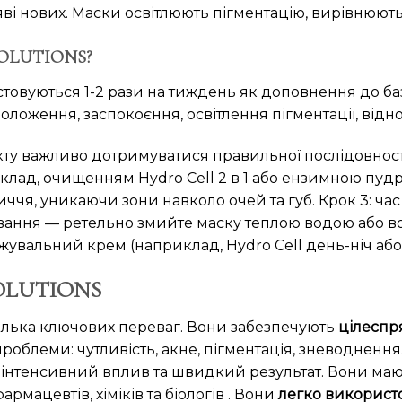
яві нових. Маски освітлюють пігментацію, вирівнюють
 SOLUTIONS?
овуються 1-2 рази на тиждень як доповнення до баз
ложення, заспокоєння, освітлення пігментації, відн
у важливо дотримуватися правильної послідовності
иклад, очищенням Hydro Cell 2 в 1 або ензимною пуд
ччя, уникаючи зони навколо очей та губ. Крок 3: час 
змивання — ретельно змийте маску теплою водою або в
жувальний крем (наприклад, Hydro Cell день-ніч або 
 SOLUTIONS
лька ключових переваг. Вони забезпечують
цілеспр
роблеми: чутливість, акне, пігментація, зневодненн
є інтенсивний вплив та швидкий результат. Вони ма
мацевтів, хіміків та біологів . Вони
легко використ