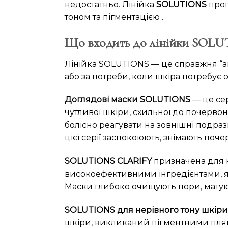
недостатньо. Лінійка
SOLUTIONS
проп
тоном та пігментацією .
Що входить до лінійки SOL
Лінійка SOLUTIONS — це справжня “а
або за потреби, коли шкіра потребує о
Доглядові маски SOLUTIONS
— це сер
чутливої шкіри, схильної до почервон
болісно реагувати на зовнішні подраз
цієї серії заспокоюють, знімають поче
SOLUTIONS CLARIFY
призначена для н
високоефективними інгредієнтами, я
Маски глибоко очищують пори, матую
SOLUTIONS для нерівного тону шкіри
шкіри, викликаний пігментними плям