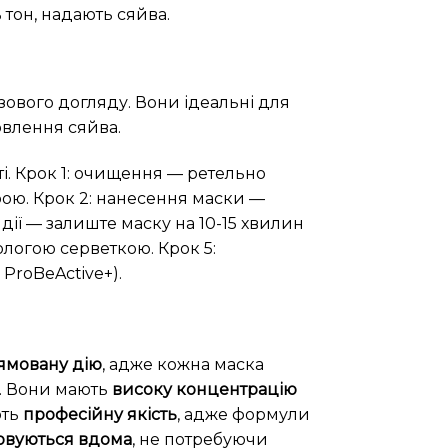
 тон, надають сяйва.
ового догляду. Вони ідеальні для
овлення сяйва.
. Крок 1: очищення — ретельно
рою. Крок 2: нанесення маски —
дії — залиште маску на 10-15 хвилин
ологою серветкою. Крок 5:
ProBeActive+).
ямовану дію
, адже кожна маска
я. Вони мають
високу концентрацію
ють
професійну якість
, адже формули
овуються вдома
, не потребуючи