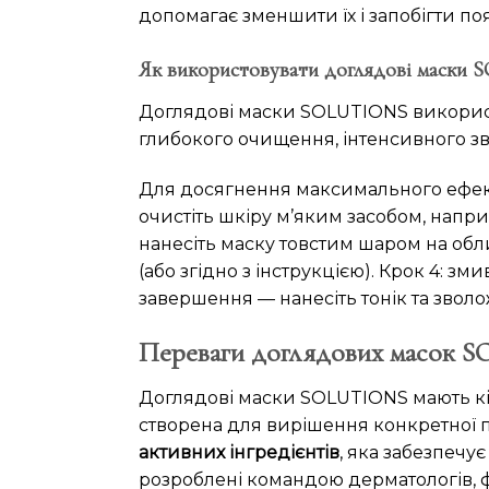
допомагає зменшити їх і запобігти по
Як використовувати доглядові маски
Доглядові маски SOLUTIONS використ
глибокого очищення, інтенсивного зво
Для досягнення максимального ефект
очистіть шкіру м’яким засобом, напр
нанесіть маску товстим шаром на обли
(або згідно з інструкцією). Крок 4: 
завершення — нанесіть тонік та зволо
Переваги доглядових масок
Доглядові маски SOLUTIONS мають кі
створена для вирішення конкретної п
активних інгредієнтів
, яка забезпечу
розроблені командою дерматологів, фар