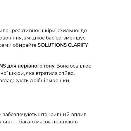
вої, реактивної шкіри, схильної до
ервоніння, зміцнює бар’єр, зменшує
орами обирайте
SOLUTIONS CLARIFY
.
S для нерівного тону
. Вона освітлює
ної шкіри, яка втратила сяйво,
озгладжують дрібні зморшки,
 забезпечують інтенсивний вплив,
льтат — багато масок працюють