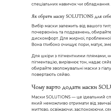
спеціальних навичок чи обладнання.
Як обрати маску SOLUTIONS для себе
Вибір маски залежить від вашого типу
почервонінь та подразнень, обирайт
дискомфорт. Для жирної, проблемно
Вона глибоко очищує пори, матує, зм
Для шкіри з пігментними плямами, н
пігментацію, вирівнює тон, надає сяйв
обирайте зволожувальні маски з гіа
повертають сяйво.
Чому варто додати маски SOL
Маски SOLUTIONS — це ідеальний спо
який неможливо отримати від звичай
миттєво, освіжаючи, заспокоюючи, ся