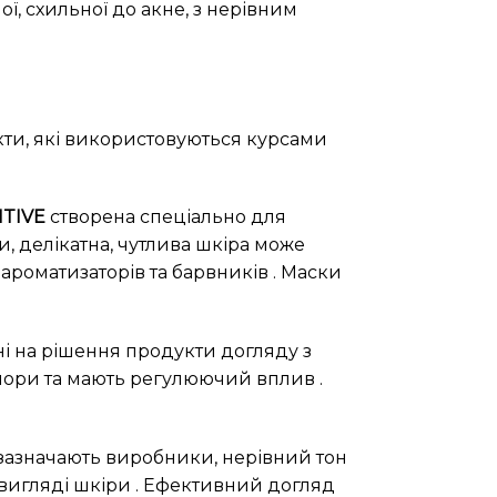
ї, схильної до акне, з нерівним
кти, які використовуються курсами
ITIVE
створена спеціально для
и, делікатна, чутлива шкіра може
ароматизаторів та барвників . Маски
ні на рішення продукти догляду з
пори та мають регулюючий вплив .
зазначають виробники, нерівний тон
вигляді шкіри . Ефективний догляд