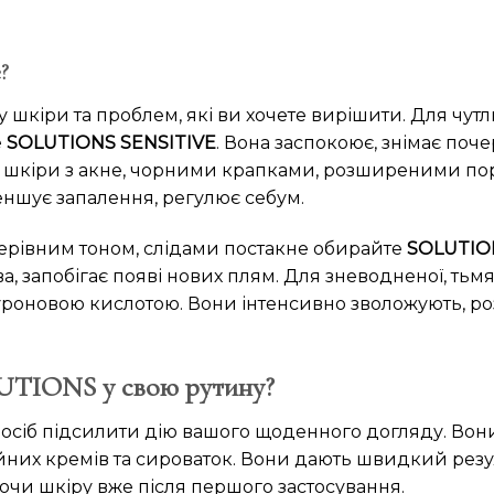
?
 шкіри та проблем, які ви хочете вирішити. Для чутли
е
SOLUTIONS SENSITIVE
. Вона заспокоює, знімає поч
ї шкіри з акне, чорними крапками, розширеними п
еншує запалення, регулює себум.
ерівним тоном, слідами постакне обирайте
SOLUTION
а, запобігає появі нових плям. Для зневодненої, тьмя
луроновою кислотою. Вони інтенсивно зволожують, р
UTIONS у свою рутину?
сіб підсилити дію вашого щоденного догляду. Вони
них кремів та сироваток. Вони дають швидкий резу
ючи шкіру вже після першого застосування.