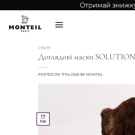
Skip
Отримай знижку
to
content
СТАТТІ
Доглядові маски SOLUTIONS
POSTED ON
17.04.2026
BY
MONTEIL
17
Кві