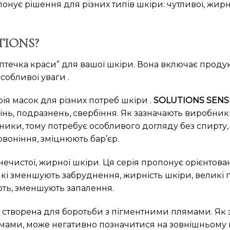
онує рішення для різних типів шкіри: чутливої, жирно
UTIONS?
птечка краси” для вашої шкіри. Вона включає проду
собливої уваги .
ія масок для різних потреб шкіри .
SOLUTIONS SENS
інь, подразнень, свербіння. Як зазначають виробник
ники, тому потребує особливого догляду без спирту, 
рвоніння, зміцнюють бар’єр.
ечистої, жирної шкіри. Ця серія пропонує орієнтова
кі зменшують забруднення, жирність шкіри, великі 
ть, зменшують запалення.
створена для боротьби з пігментними плямами. Як 
ами, може негативно позначитися на зовнішньому 