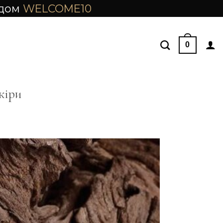
одом
WELCOME10
0
кіри