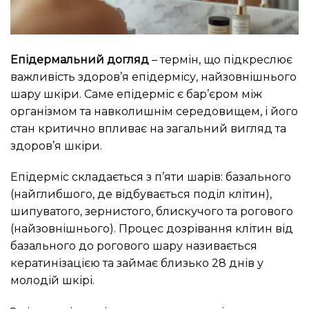
Епідермальний догляд
– термін, що підкреслює
важливість здоров’я епідермісу, найзовнішнього
шару шкіри. Саме епідерміс є бар’єром між
організмом та навколишнім середовищем, і його
стан критично впливає на загальний вигляд та
здоров’я шкіри.
Епідерміс складається з п’яти шарів: базального
(найглибшого, де відбувається поділ клітин),
шипуватого, зернистого, блискучого та рогового
(найзовнішнього). Процес дозрівання клітин від
базального до рогового шару називається
кератинізацією та займає близько 28 днів у
молодій шкірі.