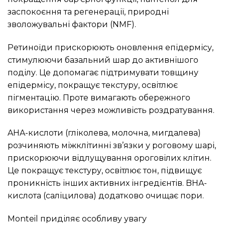
заспокоєння та регенерації, природні
зволожувальні фактори (NMF).
Ретиноїди прискорюють оновлення епідермісу,
стимулюючи базальний шар до активнішого
поділу. Це допомагає підтримувати товщину
епідермісу, покращує текстуру, освітлює
пігментацію. Проте вимагають обережного
використання через можливість роздратування.
AHA-кислоти (гліколева, молочна, мигдалева)
розчиняють міжклітинні зв’язки у роговому шарі,
прискорюючи відлущування ороговілих клітин.
Це покращує текстуру, освітлює тон, підвищує
проникність інших активних інгредієнтів. BHA-
кислота (саліцилова) додатково очищає пори.
Monteil приділяє особливу увагу