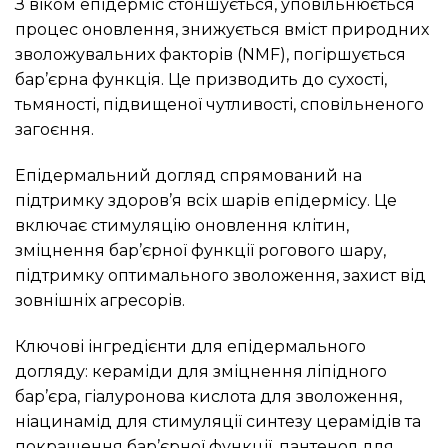
З віком епідерміс стоншується, уповільнюється
процес оновлення, знижується вміст природних
зволожувальних факторів (NMF), погіршується
бар’єрна функція. Це призводить до сухості,
тьмяності, підвищеної чутливості, сповільненого
загоєння.
Епідермальний догляд спрямований на
підтримку здоров’я всіх шарів епідермісу. Це
включає стимуляцію оновлення клітин,
зміцнення бар’єрної функції рогового шару,
підтримку оптимального зволоження, захист від
зовнішніх агресорів.
Ключові інгредієнти для епідермального
догляду: кераміди для зміцнення ліпідного
бар’єра, гіалуронова кислота для зволоження,
ніацинамід для стимуляції синтезу церамідів та
покращення бар’єрної функції, пантенол для