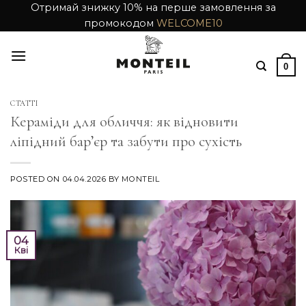
Skip
Отримай знижку 10% на перше замовлення за
промокодом
WELCOME10
to
content
0
СТАТТІ
Кераміди для обличчя: як відновити
ліпідний бар’єр та забути про сухість
POSTED ON
04.04.2026
BY
MONTEIL
04
Кві