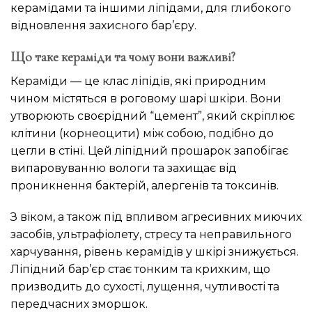
керамідами та іншими ліпідами, для глибокого
відновлення захисного бар’єру.
Що таке кераміди та чому вони важливі?
Кераміди — це клас ліпідів, які природним
чином містяться в роговому шарі шкіри. Вони
утворюють своєрідний “цемент”, який скріплює
клітини (корнеоцити) між собою, подібно до
цегли в стіні. Цей ліпідний прошарок запобігає
випаровуванню вологи та захищає від
проникнення бактерій, алергенів та токсинів.
З віком, а також під впливом агресивних миючих
засобів, ультрафіолету, стресу та неправильного
харчування, рівень керамідів у шкірі знижується.
Ліпідний бар’єр стає тонким та крихким, що
призводить до сухості, лущення, чутливості та
передчасних зморшок.