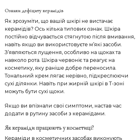
Ознаки дефіциту керамідів
Як зрозуміти, що вашій шкірі не вистачає
керамідів? Ось кілька типових ознак. Шкіра
постійно відчувається стягнутою після вмивання,
навіть якщо ви використовуєте м’які засоби.
З’являються лущення, особливо на щоках та
навколо рота. Шкіра червоніє та реагує на
косметику, яку раніше добре переносила.
Тональний крем лягає нерівно, підкреслюючи
сухі ділянки. Навіть при жирній шкірі в Т-зоні
можуть бути сухі щоки.
Якщо ви впізнали свої симптоми, настав час
додати в рутину засоби з керамідами.
Як кераміди працюють у косметиці?
Кераміди в косметичних засобах виконують