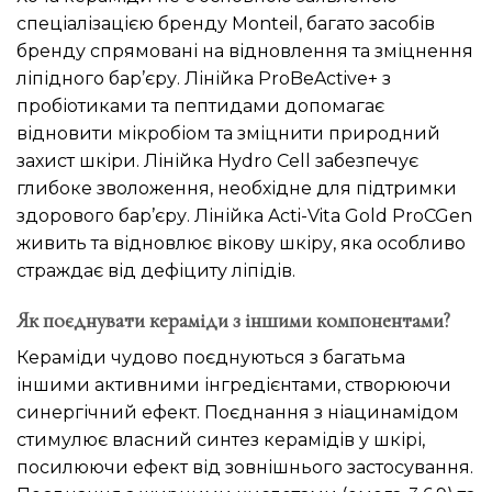
спеціалізацією бренду Monteil, багато засобів
бренду спрямовані на відновлення та зміцнення
ліпідного бар’єру. Лінійка ProBeActive+ з
пробіотиками та пептидами допомагає
відновити мікробіом та зміцнити природний
захист шкіри. Лінійка Hydro Cell забезпечує
глибоке зволоження, необхідне для підтримки
здорового бар’єру. Лінійка Acti-Vita Gold ProCGen
живить та відновлює вікову шкіру, яка особливо
страждає від дефіциту ліпідів.
Як поєднувати кераміди з іншими компонентами?
Кераміди чудово поєднуються з багатьма
іншими активними інгредієнтами, створюючи
синергічний ефект. Поєднання з ніацинамідом
стимулює власний синтез керамідів у шкірі,
посилюючи ефект від зовнішнього застосування.