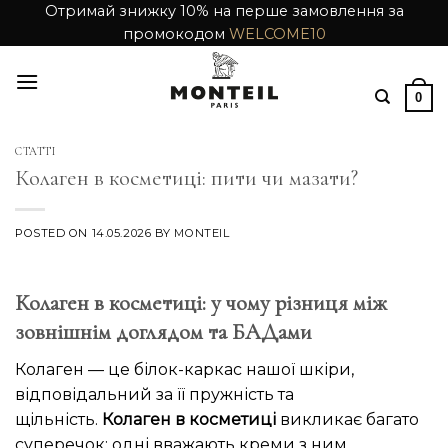
Skip
Отримай знижку 10% на перше замовлення за
промокодом
WELCOME10
to
content
0
СТАТТІ
Колаген в косметиці: пити чи мазати?
POSTED ON
14.05.2026
BY
MONTEIL
Колаген в косметиці: у чому різниця між
зовнішнім доглядом та БАДами
Колаген — це білок-каркас нашої шкіри,
відповідальний за її пружність та
щільність.
Колаген в косметиці
викликає багато
суперечок: одні вважають креми з ним