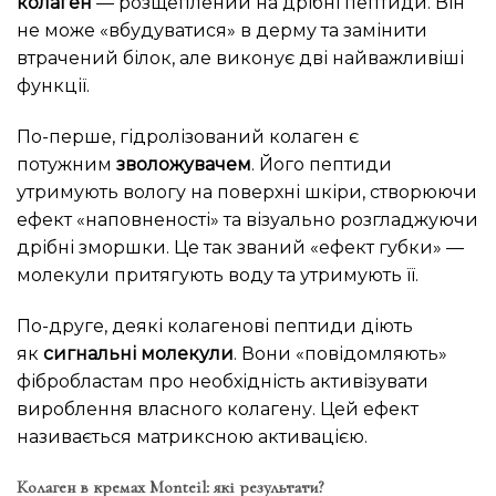
колаген
— розщеплений на дрібні пептиди. Він
не може «вбудуватися» в дерму та замінити
втрачений білок, але виконує дві найважливіші
функції.
По-перше, гідролізований колаген є
потужним
зволожувачем
. Його пептиди
утримують вологу на поверхні шкіри, створюючи
ефект «наповненості» та візуально розгладжуючи
дрібні зморшки. Це так званий «ефект губки» —
молекули притягують воду та утримують її.
По-друге, деякі колагенові пептиди діють
як
сигнальні молекули
. Вони «повідомляють»
фібробластам про необхідність активізувати
вироблення власного колагену. Цей ефект
називається матриксною активацією.
Колаген в кремах Monteil: які результати?