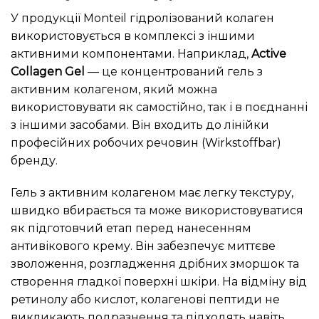
У продукції Monteil гідролізований колаген
використовується в комплексі з іншими
активними компонентами. Наприклад,
Active
Collagen Gel
— це концентрований гель з
активним колагеном, який можна
використовувати як самостійно, так і в поєднанні
з іншими засобами. Він входить до лінійки
професійних робочих речовин (Wirkstoffbar)
бренду.
Гель з активним колагеном має легку текстуру,
швидко вбирається та може використовуватися
як підготовчий етап перед нанесенням
антивікового крему. Він забезпечує миттєве
зволоження, розгладження дрібних зморшок та
створення гладкої поверхні шкіри. На відміну від
ретинолу або кислот, колагенові пептиди не
викликають подразнення та підходять навіть