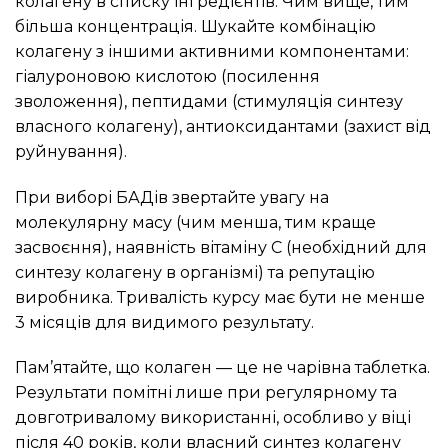
колагену в списку інгредієнтів. Чим вище, тим
більша концентрація. Шукайте комбінацію
колагену з іншими активними компонентами:
гіалуроновою кислотою (посилення
зволоження), пептидами (стимуляція синтезу
власного колагену), антиоксидантами (захист від
руйнування).
При виборі БАДів звертайте увагу на
молекулярну масу (чим менша, тим краще
засвоєння), наявність вітаміну С (необхідний для
синтезу колагену в організмі) та репутацію
виробника. Тривалість курсу має бути не менше
3 місяців для видимого результату.
Пам’ятайте, що колаген — це не чарівна таблетка.
Результати помітні лише при регулярному та
довготривалому використанні, особливо у віці
після 40 років, коли власний синтез колагену