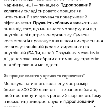
марними, інші — панацеєю.
Гідролізований
колаген
у складі сироваток працює як
інтенсивний зволожувач та поверхневий
ліфтинг-агент.
Пружність обличчя
залежить не
лише від того, що ми наносимо зверху, а й від
внутрішньої підтримки організму. Сучасна
косметологія пропонує два шляхи використання
колагену: зовнішній (креми, сироватки) та
внутрішній (БАДи, напої). Розуміння механізмів
дії допоможе вам обрати оптимальну стратегію
для збереження молодості.
Як працює колаген у кремах та сироватках?
Молекула нативного колагену має розмір
близько 300 000 дальтон — це занадто багато,
щоб проникнути крізь роговий шар шкіри. Тому
в косметиці використовують
гідролізований