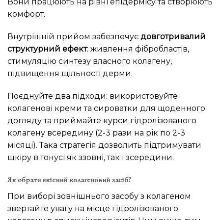
Вони працюють на рівні епідермісу та створюють
комфорт.
Внутрішній прийом забезпечує
довготривалий
структурний ефект
: живлення фібробластів,
стимуляцію синтезу власного колагену,
підвищення щільності дерми.
Поєднуйте два підходи: використовуйте
колагенові креми та сироватки для щоденного
догляду та приймайте курси гідролізованого
колагену всередину (2-3 рази на рік по 2-3
місяці). Така стратегія дозволить підтримувати
шкіру в тонусі як ззовні, так і зсередини.
Як обрати якісний колагеновий засіб?
При виборі зовнішнього засобу з колагеном
звертайте увагу на місце гідролізованого