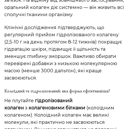
зв’язок. На відміну від зовнішнього застосування,
оральний колаген діє системно — він живить всі
сполучні тканини організму.
Клінічні дослідження підтверджують, що
регулярний прийом гідролізованого колагену
(2,5-10 г на день протягом 8-12 тижнів) покращує
гідратацію шкіри, підвищує її щільність та
зменшує глибину зморшок. Важливо обирати
перевірені добавки з низькою молекулярною
масою (менше 3000 дальтон), які краще
засвоюються.
Колоїдний vs гідролізований: яка форма ефективніша?
Не плутайте
гідролізований
колаген
з
колагеновими білками
(колоїдним
колагеном). Колоїдний колаген має великі
молекули, які практично не засвоюються