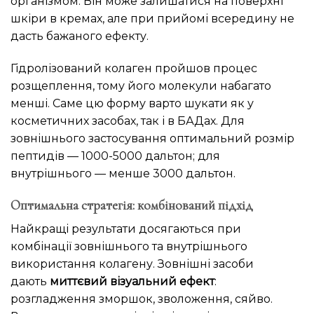
організмом. Він може залишатися на поверхні
шкіри в кремах, але при прийомі всередину не
дасть бажаного ефекту.
Гідролізований колаген пройшов процес
розщеплення, тому його молекули набагато
менші. Саме цю форму варто шукати як у
косметичних засобах, так і в БАДах. Для
зовнішнього застосування оптимальний розмір
пептидів — 1000-5000 дальтон; для
внутрішнього — менше 3000 дальтон.
Оптимальна стратегія: комбінований підхід
Найкращі результати досягаються при
комбінації зовнішнього та внутрішнього
використання колагену. Зовнішні засоби
дають
миттєвий візуальний ефект
:
розгладження зморшок, зволоження, сяйво.