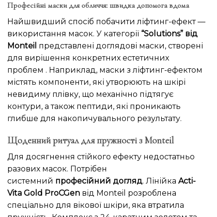
Професійні маски для обличчя: швидка допомога вдома
Найшвидший спосіб побачити ліфтинг-ефект —
використання масок. У категорії
“Solutions” від
Monteil
представлені доглядові маски, створені
для вирішення конкретних естетичних
проблем . Наприклад, маски з ліфтинг-ефектом
містять компоненти, які утворюють на шкірі
невидиму плівку, що механічно підтягує
контури, а також пептиди, які проникають
глибше для накопичувального результату.
Щоденний ритуал для пружності з Monteil
Для досягнення стійкого ефекту недостатньо
разових масок. Потрібен
системний
професійний догляд
. Лінійка
Acti-
Vita Gold ProCGen
від Monteil розроблена
спеціально для вікової шкіри, яка втратила