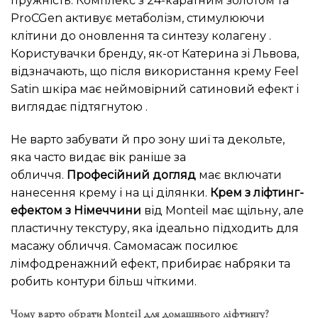
пружність. Комплекс з 24-каратним золотом та
ProCGen активує метаболізм, стимулюючи
клітини до оновлення та синтезу колагену .
Користувачки бренду, як-от Катерина зі Львова,
відзначають, що після використання крему Feel
Satin шкіра має неймовірний сатиновий ефект і
виглядає підтягнутою .
Не варто забувати й про зону шиї та декольте,
яка часто видає вік раніше за
обличчя.
Професійний догляд
має включати
нанесення крему і на ці ділянки.
Крем з ліфтинг-
ефектом з Німеччини
від Monteil має щільну, але
пластичну текстуру, яка ідеально підходить для
масажу обличчя. Самомасаж посилює
лімфодренажний ефект, прибирає набряки та
робить контури більш чіткими.
Чому варто обрати Monteil для домашнього ліфтингу?