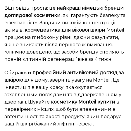
Відповідь проста: це
найкращі німецькі бренди
доглядової косметики
, які гарантують безпеку та
ефективність. Завдяки високій концентрації
активів,
космецевтика для вікової шкіри
Monteil
працює на глибокому рівні, даючи результати,
які не зникають після першого ж вмивання.
Клінічно доведено, що засоби бренду сприяють
повній клітинній регенерації вже за 4 тижні .
Обираючи
професійний антивіковий догляд за
шкірою
для дому, зверніть увагу на Monteil. Це
інвестиція в вашу красу, яка окупається
захопленими поглядами та віддзеркаленням у
дзеркалі. Шукайте
косметику Monteil купити
в
перевірених місцях, щоб бути впевненими в
автентичності та якості продукту, який подарує
вашій шкірі бажаний ліфтинг-ефект.