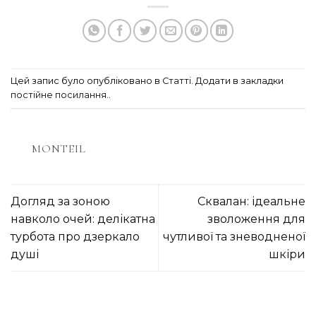
Цей запис було опубліковано в
Статті
. Додати в закладки
постійне посилання.
.
MONTEIL
Догляд за зоною
Сквалан: ідеальне
навколо очей: делікатна
зволоження для
турбота про дзеркало
чутливої та зневодненої
душі
шкіри