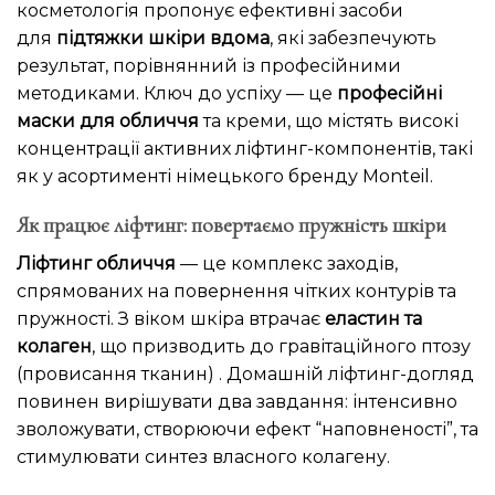
косметологія пропонує ефективні засоби
для
підтяжки шкіри вдома
, які забезпечують
результат, порівнянний із професійними
методиками. Ключ до успіху — це
професійні
маски для обличчя
та креми, що містять високі
концентрації активних ліфтинг-компонентів, такі
як у асортименті німецького бренду Monteil.
Як працює ліфтинг: повертаємо пружність шкіри
Ліфтинг обличчя
— це комплекс заходів,
спрямованих на повернення чітких контурів та
пружності. З віком шкіра втрачає
еластин та
колаген
, що призводить до гравітаційного птозу
(провисання тканин) . Домашній ліфтинг-догляд
повинен вирішувати два завдання: інтенсивно
зволожувати, створюючи ефект “наповненості”, та
стимулювати синтез власного колагену.