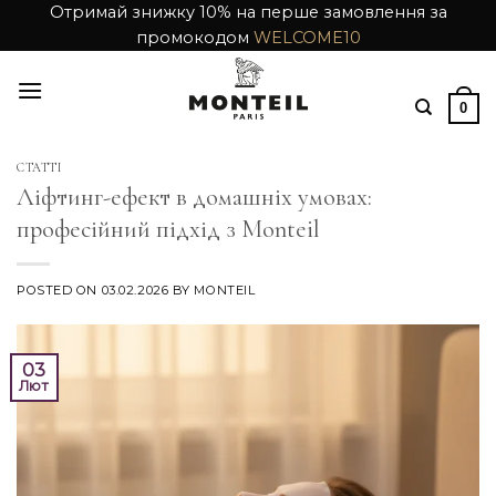
Skip
Отримай знижку 10% на перше замовлення за
промокодом
WELCOME10
to
content
0
СТАТТІ
Ліфтинг-ефект в домашніх умовах:
професійний підхід з Monteil
POSTED ON
03.02.2026
BY
MONTEIL
03
Лют