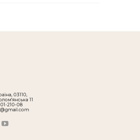
аїна, 03110,
Солом'янська 11
 01-210-08
1@gmail.com