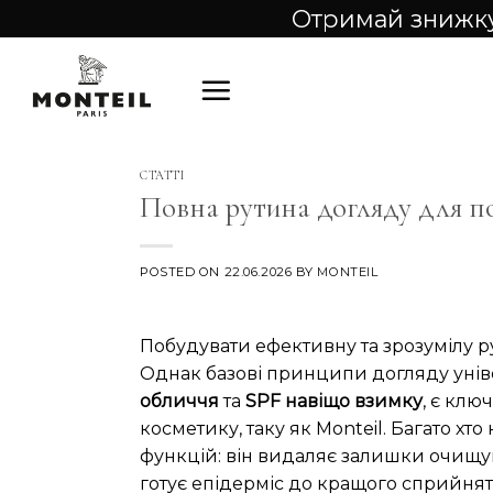
Skip
Отримай знижку
to
content
СТАТТІ
Повна рутина догляду для поч
POSTED ON
22.06.2026
BY
MONTEIL
Побудувати ефективну та зрозумілу р
Однак базові принципи догляду універ
обличчя
та
SPF навіщо взимку
, є кл
косметику, таку як Monteil. Багато хт
функцій: він видаляє залишки очищу
готує епідерміс до кращого сприйнятт