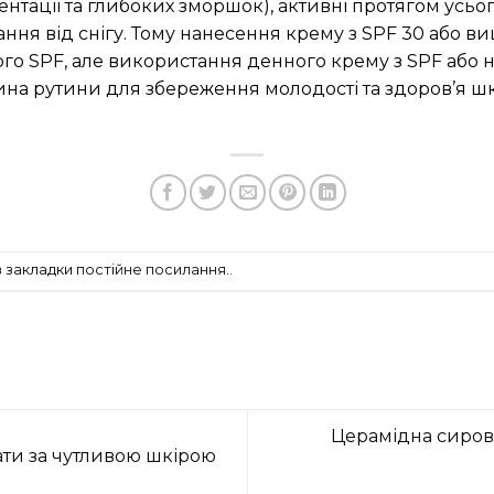
нтації та глибоких зморшок), активні протягом усьо
ння від снігу. Тому нанесення крему з SPF 30 або 
ого SPF, але використання денного крему з SPF або
ина рутини для збереження молодості та здоров’я шк
в закладки
постійне посилання.
.
Церамідна сирова
ати за чутливою шкірою