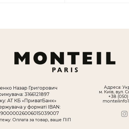
Адреса: Укр
енко Назар Григорович
м. Київ, вул. 
римувача: 3166121897
+38 (050)
ку: АТ КБ «ПриватБанк»
monteilinfo
ержувача у форматі IBAN:
90000026006015039007
ежу: Оплата за товар, ваше ПІП