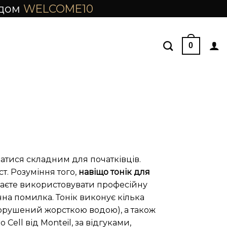
одом
WELCOME10
0
атися складним для початківців.
т. Розуміння того,
навіщо тонік для
наєте використовувати професійну
чна помилка. Тонік виконує кілька
орушений жорсткою водою), а також
ell від Monteil, за відгуками,