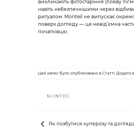
викликають фотостаріння (появу пігме
навіть небезпечнішими через відбива
ритуалом. Monteil не випускає окрем
поверх догляду — це невід’ємна част
початківцю.
Цей запис було опубліковано в
Статті
. Додати 
MONTEIL
Як позбутися куперозу та догляд