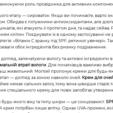
 виконуючи роль провідника для активних компонент
шого етапу — сироваток. Якщо ви починаєте, варто зн
умом. Обидва є потужними антиоксидантами, але діють
икалів, які атакують її протягом дня, та надає сяйва
ям клітин. Поєднувати їх в одному застосуванні не
егія: «Вітамін С зранку під SPF, ретинол увечері». Т
реваги обох інгредієнтів без ризику подразнення.
догляд, запечатуючи вологу та активні інгредієнти 
мальній втраті вологи
. Для початківців важливо виб
льш живильний. Monteil пропонує креми для будь-яких
 етап — догляд за зоною навколо очей.
Крем для очей
майже немає сальних залоз, тому вона швидше старіє
я спеціального крему для повік запобігає утворенню
 будь-якого віку та типу шкіри — це сонцезахист.
SP
крем потрібен лише влітку. Однак UVA-промені, які 