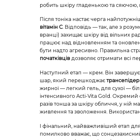
робить шкіру гладенькою та сяючою,
Після тоніка настає черга найпотужні
вітамін С
. Відповідь — так, але з роз
вранці) захищає шкіру від вільних рад
працює над відновленням та оновленн
бути надто агресивно. Правильна страт
початківців
дозволяє отримати всі пе
Наступний етап — крем. Він завершує 
шар, який перешкоджає
трансепідер
жирної — легкий гель, для сухої — бі
інтенсивного Acti-Vita Gold. Окремий
разів тонша за шкіру обличчя, у ній 
живлення та зволоження. Використанн
І фінальний, найважливіший етап для
помилково вважає, що сонцезахисний 