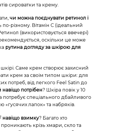
ів сироватки та крему.
ати,
чи можна поєднувати ретинол і
 по-різному. Вітамін С (ідеальний
. Ретинол (використовується ввечері)
 рекомендується, оскільки це може
ака
рутина догляду за шкірою для
в шкірі. Саме крем створює захисний
рати крем за своїм типом шкіри: для
 потреб, від легкого Feel Satin до
 навіщо потрібен
? Шкіра повік у 10
 та потребує спеціального дбайливого
 «гусячих лапок» та набряків.
F навіщо взимку
? Багато хто
проникають крізь хмари, скло та