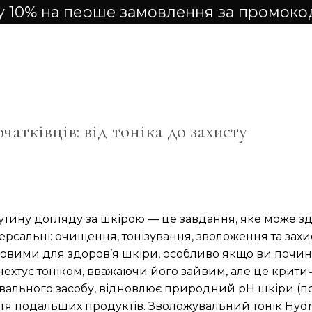
 10% на перше замовлення за промок
атківців: від тоніка до захисту
утину догляду за шкірою — це завдання, яке може зд
сальні: очищення, тонізування, зволоження та захис
ючовими для здоров’я шкіри, особливо якщо ви почи
о нехтує тоніком, вважаючи його зайвим, але це крити
вального засобу, відновлює природний pH шкіри (п
я подальших продуктів. Зволожувальний тонік Hydro C