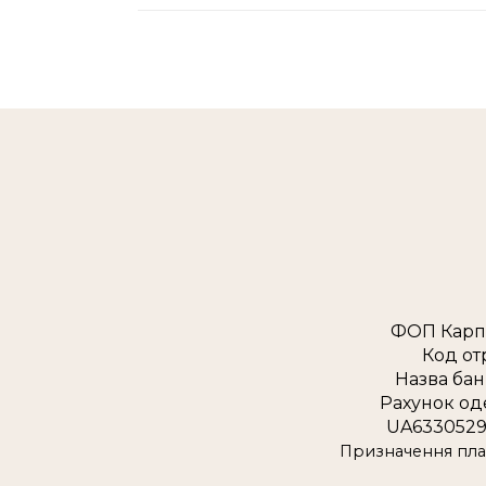
ФОП Карп
Код от
Назва бан
Рахунок од
UA6330529
Призначення плат