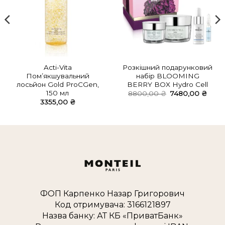
Acti-Vita
Розкішний подарунковий
Пом’якшувальний
набір BLOOMING
лосьйон Gold ProCGen,
BERRY BOX Hydro Cell
150 мл
Оригінальна
Пото
8800,00
₴
7480,00
₴
ціна:
ціна:
3355,00
₴
8800,00 ₴.
7480
ФОП Карпенко Назар Григорович
Код отримувача: 3166121897
Назва банку: АТ КБ «ПриватБанк»