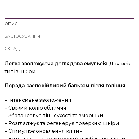
ОПИС
ЗАСТОСУВАННЯ
СКЛАД
Легка зволожуюча доглядова емульсія.
Для всіх
типів шкіри.
Порада: заспокійливий бальзам після гоління.
– Інтенсивне зволоження
– Свіжий колір обличчя
– Збалансовує лінії сухості та зморшки
– Розгладжує та регенерує поверхню шкіри
– Стимулює оновлення клітин
– Вирівнює водно-жировий дисбаланс шкіри