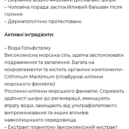
– Чоловіча порада: заспокійливий бальзам після
гоління
– Дерматологічно протестовано
Активні інгредієнти:
– Вода Гольфстріму
Високоякісна морська сіль, здатна заспокоювати
подразнення та запалення. Багата на
мікроелементи та містить органічні компоненти.-
Crithmum Maritimum (стовбурові клітини
морського фенхелю)
Рослинні клітини морського фенхелю. Сприяють
здатності шкіри до регенерації, зменшують
втрату води, захищають від ультрафіолетового
випромінювання та інших впливів
навколишнього середовища.
– Екстракт планктону (високоякісний екстракт