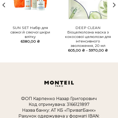
SUN SET Набір для
DEEP CLEAN
свіжої й сяючої шкіри
Біоцелюлозна маска з
влітку
кокосової целюлози для
інтенсивного
6380,00
₴
зволоження, 20 мл
Діапа
605,00
₴
–
5970,00
₴
цін:
від
605,0
до
5970,
ФОП Карпенко Назар Григорович
Код отримувача: 3166121897
Назва банку: АТ КБ «ПриватБанк»
Рахунок одержувача у форматі IBAN: