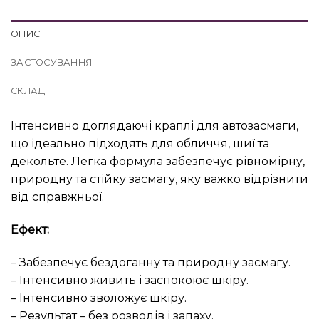
ОПИС
ЗАСТОСУВАННЯ
СКЛАД
Інтенсивно доглядаючі краплі для автозасмаги,
що ідеально підходять для обличчя, шиї та
декольте. Легка формула забезпечує рівномірну,
природну та стійку засмагу, яку важко відрізнити
від справжньої.
Ефект:
– Забезпечує бездоганну та природну засмагу.
– Інтенсивно живить і заспокоює шкіру.
– Інтенсивно зволожує шкіру.
– Результат – без розводів і запаху.