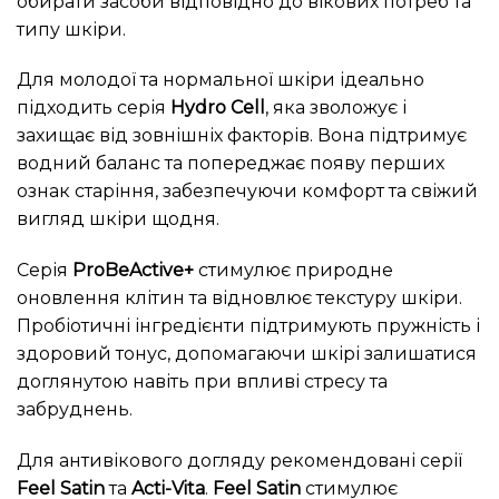
обирати засоби відповідно до вікових потреб та
типу шкіри.
Для молодої та нормальної шкіри ідеально
підходить серія
Hydro Cell
, яка зволожує і
захищає від зовнішніх факторів. Вона підтримує
водний баланс та попереджає появу перших
ознак старіння, забезпечуючи комфорт та свіжий
вигляд шкіри щодня.
Серія
ProBeActive+
стимулює природне
оновлення клітин та відновлює текстуру шкіри.
Пробіотичні інгредієнти підтримують пружність і
здоровий тонус, допомагаючи шкірі залишатися
доглянутою навіть при впливі стресу та
забруднень.
Для антивікового догляду рекомендовані серії
Feel Satin
та
Acti-Vita
.
Feel Satin
стимулює