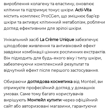
вироблення колагену та еластину, оновлює
клітини та підтримує тонус шкіри.
Acti-Vita
містить комплекс ProCGen, що зміцнює бар’єр
шкіри та активує клітинний метаболізм, роблячи
догляд ефективним для зрілої шкіри.
Унікальний засіб
La Crème Unique
забезпечує
цілодобове живлення та антивіковий ефект
завдяки комбінації цінних рослинних екстрактів.
Він підходить для будь-якого віку і типу шкіри,
забезпечуючи комплексний результат та
відчутний ефект після першого застосування.
Обираючи
доглядова косметика
від Monteil, ви
отримуєте професійний догляд у домашніх
умовах. Саме тому багато користувачів
вирішують
Монтейл купити
через офіційний
сайт або авторизовані магазини, гарантуючи