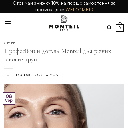
Skip
Отримай знижку 10% на перше замовлення за
промокодом
WELCOME10
to
content
0
СТАТТІ
Професійний догляд Monteil для різних
вікових груп
POSTED ON
08.08.2025
BY
MONTEIL
08
Сер