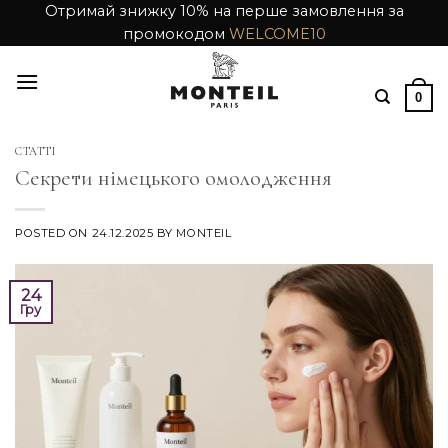
Skip
Отримай знижку 10% на перше замовлення за
промокодом
WELCOME10
to
content
0
СТАТТІ
Секрети німецького омолодження
POSTED ON
24.12.2025
BY
MONTEIL
24
Гру