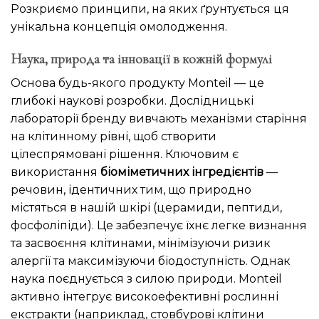
Розкриємо принципи, на яких ґрунтується ця
унікальна концепція омолодження.
Наука, природа та інновації в кожній формулі
Основа будь-якого продукту Monteil — це
глибокі наукові розробки. Дослідницькі
лабораторії бренду вивчають механізми старіння
на клітинному рівні, щоб створити
цілеспрямовані рішення. Ключовим є
використання
біоміметичних інгредієнтів
—
речовин, ідентичних тим, що природно
містяться в нашій шкірі (церамиди, пептиди,
фосфоліпіди). Це забезпечує їхнє легке визнання
та засвоєння клітинами, мінімізуючи ризик
алергії та максимізуючи біодоступність. Однак
наука поєднується з силою природи. Monteil
активно інтегрує високоефективні рослинні
екстракти (наприклад, стовбурові клітини