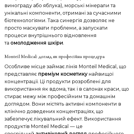
винограду або яблука), морські мінерали та
унікальні компоненти, отримані за сучасними
біотехнологіями. Така синергія дозволяє не
просто маскувати проблеми, а запускати
процеси внутрішнього відновлення
та
омолодження шкіри
.
Monteil Medical: догляд як професійна процедура
Особливе місце займає лінія Monteil Medical, що
представляє
преміум косметику
найвищої
концентрації. Ці продукти розроблені для
використання як вдома, так і в салонах краси, що
стирає межу між професійним та домашнім
доглядом. Вони містять активні компоненти в
клінічно доведених концентраціях, що
забезпечує лікувальний ефект. Використання
продуктів Monteil Medical — це
своєрідний
антивіковий догляд
професійного