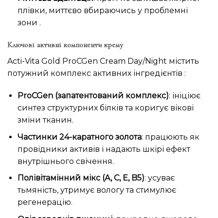
плівки, миттєво вбираючись у проблемні
зони .
Ключові активні компоненти крему
Acti-Vita Gold ProCGen Cream Day/Night містить
потужний комплекс активних інгредієнтів :
ProCGen (запатентований комплекс)
: ініціює
синтез структурних білків та коригує вікові
зміни тканин.
Частинки 24-каратного золота
: працюють як
провідники активів і надають шкірі ефект
внутрішнього свічення.
Полівітамінний мікс (A, C, E, B5)
: усуває
тьмяність, утримує вологу та стимулює
регенерацію.