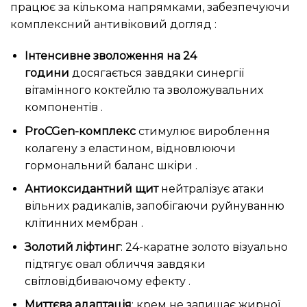
працює за кількома напрямками, забезпечуючи
комплексний антивіковий догляд :
Інтенсивне зволоження на 24
години
досягається завдяки синергії
вітамінного коктейлю та зволожувальних
компонентів .
ProCGen-комплекс
стимулює вироблення
колагену з еластином, відновлюючи
гормональний баланс шкіри .
Антиоксидантний щит
нейтралізує атаки
вільних радикалів, запобігаючи руйнуванню
клітинних мембран .
Золотий ліфтинг
: 24-каратне золото візуально
підтягує овал обличчя завдяки
світловідбиваючому ефекту .
Миттєва адаптація
: крем не залишає жирної