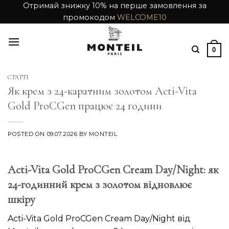
Skip
Отримай знижку 10% на перше замовлення за
промокодом
WELCOME10
to
content
0
СТАТТІ
Як крем з 24-каратним золотом Acti-Vita
Gold ProCGen працює 24 години
POSTED ON
09.07.2026
BY
MONTEIL
Acti-Vita Gold ProCGen Cream Day/Night: як
24-годинний крем з золотом відновлює
шкіру
Acti-Vita Gold ProCGen Cream Day/Night від