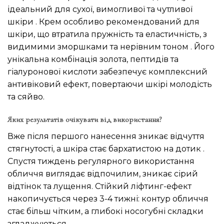
ідеальний для сухої, вимогливої та чутливої
шкіри . Крем особливо рекомендований для
шкіри, що втратила пружність та еластичність, з
видимими зморшками та нерівним тоном . Його
унікальна комбінація золота, пептидів та
гіалуронової кислоти забезпечує комплексний
антивіковий ефект, повертаючи шкірі молодість
та сяйво.
Яких результатів очікувати від використання?
Вже після першого нанесення зникає відчуття
стягнутості, а шкіра стає бархатистою на дотик .
Спустя тиждень регулярного використання
обличчя виглядає відпочилим, зникає сірий
відтінок та лущення. Стійкий ліфтинг-ефект
накопичується через 3-4 тижні: контур обличчя
стає більш чітким, а глибокі носогубні складки
згладжуються .