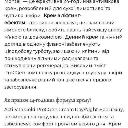
Monteil — це ефективна 24-годинна антивікова
крем, розроблений для сухої, вимогливої та
чутливої шкіри .
Крем з ліфтинг-
ефектом
інтенсивно зволожує, не залишаючи
жирного блиску, і робить навіть найсухішу шкіру
м’якою та шовковистою .
Денний крем
та нічний
догляд в одному флаконі забезпечують
цілодобову турботу, захищаючи клітини від
пошкоджень вільними радикалами та
стимулюючи регенерацію. Високий вміст
ProCGen комплексу розгладжує структуру шкіри
та забезпечує рівний тон вже після першого
застосування .
Як працює 24-годинна формула крему?
Acti-Vita Gold ProCGen Cream Day/Night має ніжну,
нежирну текстуру, яка швидко вбирається та
забезпечує комфорт протягом всього дня . Крем