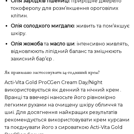
Олія зародків пшениці
: природне джерело
токоферолу для розм’якшення ороговілих
клітин.
Олія солодкого мигдалю
: живить та пом’якшує
шкіру.
Олія жожоба
та
масло ши
: інтенсивно живлять,
відновлюють ліпідний баланс та зміцнюють
захисний бар’єр .
Як правильно застосовувати 24-годинний крем?
Acti-Vita Gold ProCGen Cream Day/Night
використовується як денний та нічний крем .
Вранці та ввечері наносьте його рівномірно
легкими рухами на очищену шкіру обличчя та
шиї. Для досягнення найкращих результатів
рекомендується використовувати крем курсами
та поєднувати його з сироваткою Acti-Vita Gold