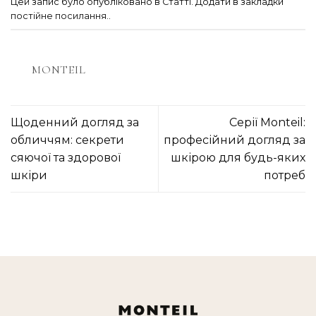
Цей запис було опубліковано в
Статті
. Додати в закладки
постійне посилання.
.
MONTEIL
Щоденний догляд за
Серії Monteil:
обличчям: секрети
професійний догляд за
сяючої та здорової
шкірою для будь-яких
шкіри
потреб