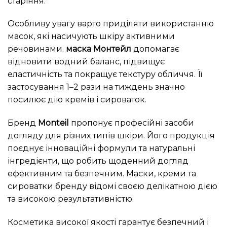
старіння.
Особливу увагу варто приділяти використанню
масок, які насичують шкіру активними
речовинами.
маска Монтейл
допомагає
відновити водний баланс, підвищує
еластичність та покращує текстуру обличчя. Її
застосування 1–2 рази на тиждень значно
посилює дію кремів і сироваток.
Бренд
Monteil
пропонує професійні засоби
догляду для різних типів шкіри. Його продукція
поєднує інноваційні формули та натуральні
інгредієнти, що робить щоденний догляд
ефективним та безпечним. Маски, креми та
сироватки бренду відомі своєю делікатною дією
та високою результативністю.
Косметика високої якості гарантує безпечний і