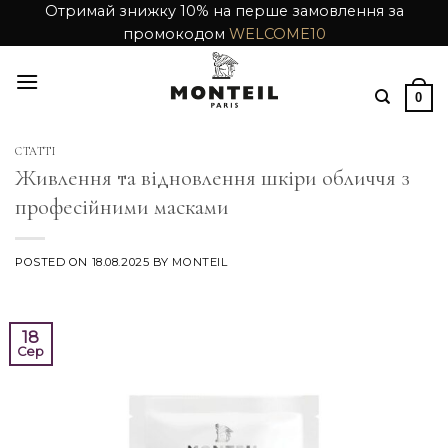
Skip
Отримай знижку 10% на перше замовлення за
промокодом
WELCOME10
to
content
0
СТАТТІ
Живлення та відновлення шкіри обличчя з
професійними масками
POSTED ON
18.08.2025
BY
MONTEIL
18
Сер