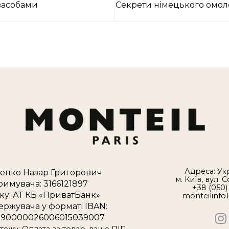
засобами
Секрети німецького омол
Адреса: Укр
енко Назар Григорович
м. Київ, вул. 
римувача: 3166121897
+38 (050)
ку: АТ КБ «ПриватБанк»
monteilinfo
ержувача у форматі IBAN:
90000026006015039007