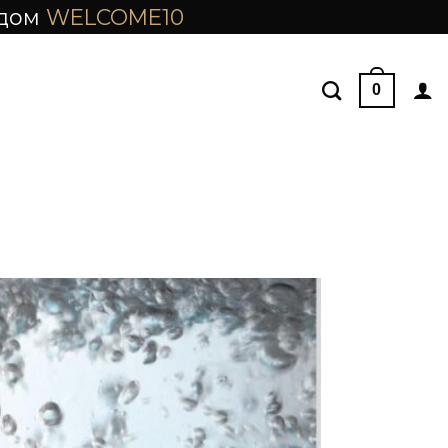
одом
WELCOME10
0