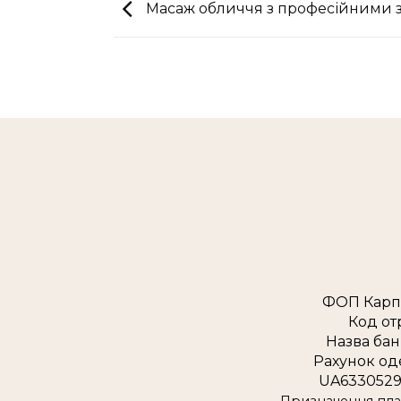
Масаж обличчя з професійними 
ФОП Карп
Код от
Назва бан
Рахунок од
UA6330529