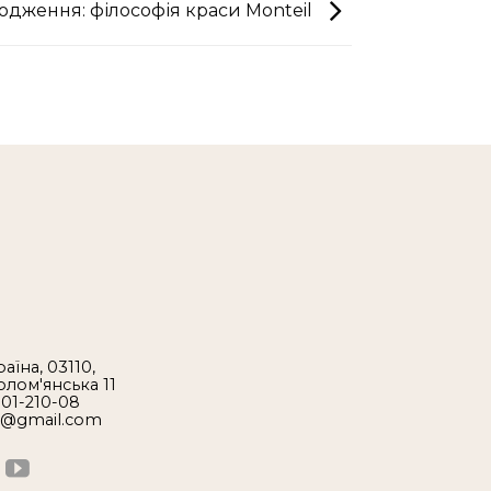
одження: філософія краси Monteil
аїна, 03110,
Солом'янська 11
 01-210-08
1@gmail.com