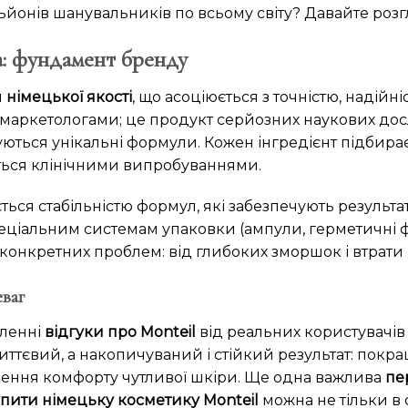
ьйонів шанувальників по всьому світу? Давайте розг
за: фундамент бренду
я
німецької якості
, що асоціюється з точністю, надійн
маркетологами; це продукт серйозних наукових досл
туються унікальні формули. Кожен інгредієнт підбирає
ється клінічними випробуваннями.
ться стабільністю формул, які забезпечують результат 
еціальним системам упаковки (ампули, герметичні ф
нкретних проблем: від глибоких зморшок і втрати пр
еваг
сленні
відгуки про Monteil
від реальних користувачів
иттєвий, а накопичуваний і стійкий результат: покр
лення комфорту чутливої шкіри. Ще одна важлива
пе
пити німецьку косметику Monteil
можна не тільки в 