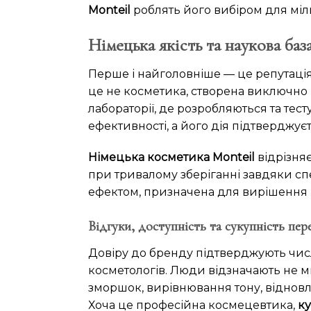
Monteil
роблять його вибіром для міл
Німецька якість та наукова ба
Перше і найголовніше — це репутаці
це не косметика, створена виключно 
лабораторії, де розробляються та тес
ефективності, а його дія підтверджу
Німецька косметика Monteil
відрізняє
при тривалому зберіганні завдяки сп
ефектом, призначена для вирішення ко
Відгуки, доступність та сукупність пер
Довіру до бренду підтверджують чи
косметологів. Люди відзначають не м
зморшок, вирівнювання тону, віднов
Хоча це професійна космецевтика,
ку