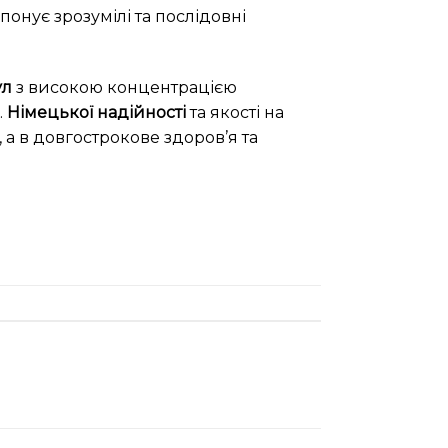
онує зрозумілі та послідовні
ул
з високою концентрацією
.
Німецької надійності
та якості на
а в довгострокове здоров’я та