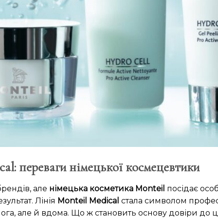
al: переваги німецької космецевтики
брендів, але
німецька косметика Monteil
посідає особ
зультат. Лінія
Monteil Medical
стала символом профес
ога, але й вдома. Що ж становить основу довіри до ць