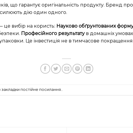
ів, що гарантує оригінальність продукту. Бренд проп
осилюють дію один одного.
 це вибір на користь:
Науково обґрунтованих форм
безпеки.
Професійного результату
в домашніх умовах
упаковки. Це інвестиція не в тимчасове покращення, 
в закладки
постійне посилання.
.