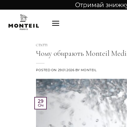
Skip
Отримай знижку
to
content
СТАТТІ
Чому обирають Monteil Medi
POSTED ON
29.01.2026
BY
MONTEIL
29
Січ