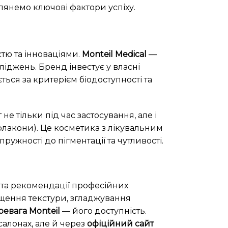
лянемо ключові фактори успіху.
істю та інноваціями.
Monteil Medical
—
іджень. Бренд інвестує у власні
ться за критерієм біодоступності та
не тільки під час застосування, але і
лакони). Це косметика з лікувальним
ужності до пігментації та чутливості.
 та рекомендації професійних
ащення текстури, згладжування
ревага Monteil
— його доступність.
салонах, але й через
офіційний сайт